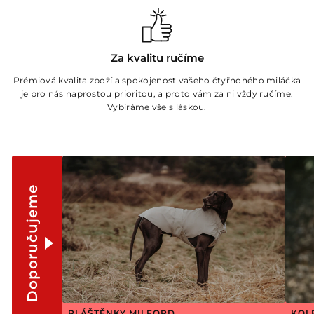
Za kvalitu ručíme
Prémiová kvalita zboží a spokojenost vašeho čtyřnohého miláčka
je pro nás naprostou prioritou, a proto vám za ni vždy ručíme.
Vybíráme vše s láskou.
Doporučujeme
PLÁŠTĚNKY MILFORD
KOL