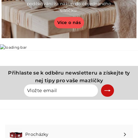
poděkování za nákup do objednaného
balíčku.
Více o nás
Přihlaste se k odběru newsletteru a získejte ty
nej tipy pro vaše mazlíčky
Vložte
Přihlásit
email
se
k
odběru
Procházky
Rozbalte