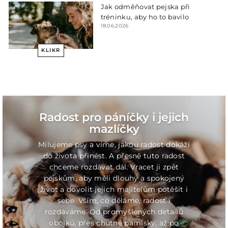
Jak odměňovat pejska při
tréninku, aby ho to bavilo
18.06.2026
KLIKR
Radost pro páníčky i jejich
mazlíčky
Milujeme psy a víme, jakou radost dokáží
do života přinést. A přesně tuto radost
chceme rozdávat dál. Vracet ji zpět
pejskům, aby měli dlouhý a spokojený
život a dovolit jejich majitelům potěšit i
sebe. Vším, co děláme, radost i
rozdáváme. Od promyšlených detailů
obojků, přes chutné pamlsky, až po