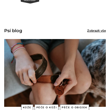
Psí blog
Zobrazit vše
KŮŽE
PÉČE O KŮŽI
PÉČE O OBOJEK