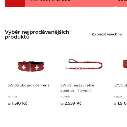
Výběr nejprodávanějších
Zobrazit všechno
produktů
SWISS obojek - červená
SWISS nastavitelné
LOVE ob
vodítko - červená
Hunter
Hunter
Hunter
o
o
1.510 Kč
2.559 Kč
1.510
od
od
od
d
d
1
2
.
.