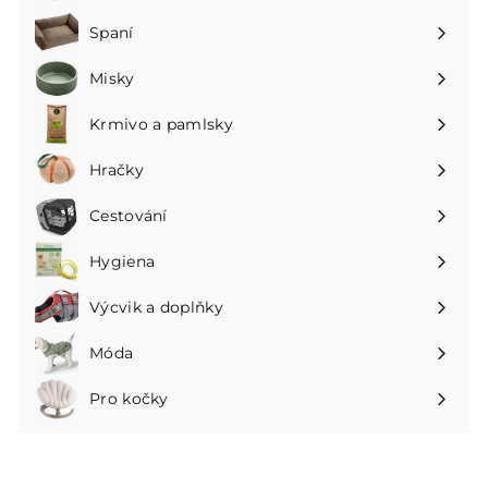
podnabídku
Spaní
Rozbalte
podnabídku
Misky
Rozbalte
podnabídku
Krmivo a pamlsky
Rozbalte
podnabídku
Hračky
Rozbalte
podnabídku
Cestování
Rozbalte
podnabídku
Hygiena
Rozbalte
podnabídku
Výcvik a doplňky
Rozbalte
podnabídku
Móda
Rozbalte
podnabídku
Pro kočky
Rozbalte
podnabídku