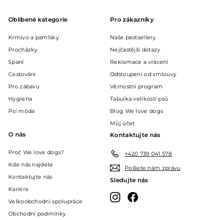
Oblíbené kategorie
Pro zákazníky
Krmivo a pamlsky
Naše bestsellery
Procházky
Nejčastější dotazy
Spaní
Reklamace a vrácení
Cestování
Odstoupení od smlouvy
Pro zábavu
Věrnostní program
Hygiena
Tabulka velikostí psů
Psí móda
Blog We love dogs
Můj účet
O nás
Kontaktujte nás
Proč We love dogs?
+420 739 041 578
Kde nás najdete
Pošlete nám zprávu
Kontaktujte nás
Sledujte nás
Kariéra
Instagram
Facebook
Velkoobchodní spolupráce
Obchodní podmínky