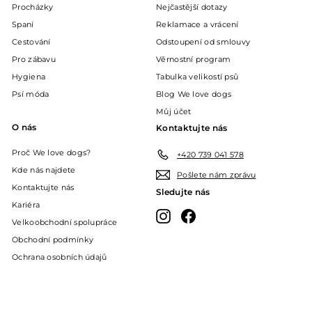
Procházky
Nejčastější dotazy
Spaní
Reklamace a vrácení
Cestování
Odstoupení od smlouvy
Pro zábavu
Věrnostní program
Hygiena
Tabulka velikostí psů
Psí móda
Blog We love dogs
Můj účet
O nás
Kontaktujte nás
Proč We love dogs?
+420 739 041 578
Kde nás najdete
Pošlete nám zprávu
Kontaktujte nás
Sledujte nás
Kariéra
Instagram
Facebook
Velkoobchodní spolupráce
Obchodní podmínky
Ochrana osobních údajů