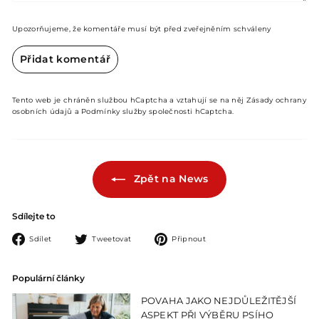
Upozorňujeme, že komentáře musí být před zveřejněním schváleny
Přidat komentář
Tento web je chráněn službou hCaptcha a vztahují se na něj
Zásady ochrany
osobních údajů
a
Podmínky služby
společnosti hCaptcha.
Zpět na News
Sdílejte to
Sdílet
Tweetovat
Připnout
Sdílet
Tweetovat
Připnout
na
na
na
Facebooku
Twitteru
Pinterestu
Populární články
POVAHA JAKO NEJDŮLEŽITĚJŠÍ
ASPEKT PŘI VÝBĚRU PSÍHO