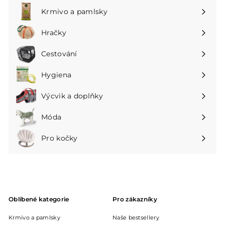
podnabídku
Krmivo a pamlsky
Rozbalte
podnabídku
Hračky
Rozbalte
podnabídku
Cestování
Rozbalte
podnabídku
Hygiena
Rozbalte
podnabídku
Výcvik a doplňky
Rozbalte
podnabídku
Móda
Rozbalte
podnabídku
Pro kočky
Rozbalte
podnabídku
Oblíbené kategorie
Pro zákazníky
Krmivo a pamlsky
Naše bestsellery