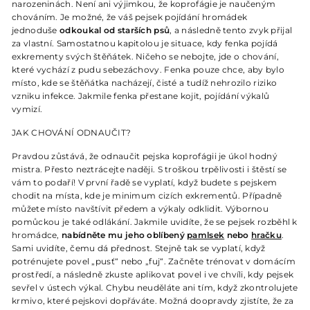
narozeninách. Není ani výjimkou, že koprofágie je naučeným
chováním. Je možné, že váš pejsek pojídání hromádek
jednoduše
odkoukal od starších psů
, a následně tento zvyk přijal
za vlastní. Samostatnou kapitolou je situace, kdy fenka pojídá
exkrementy svých štěňátek. Ničeho se nebojte, jde o chování,
které vychází z pudu sebezáchovy. Fenka pouze chce, aby bylo
místo, kde se štěňátka nacházejí, čisté a tudíž nehrozilo riziko
vzniku infekce. Jakmile fenka přestane kojit, pojídání výkalů
vymizí.
JAK CHOVÁNÍ ODNAUČIT?
Pravdou zůstává, že odnaučit pejska koprofágii je úkol hodný
mistra. Přesto neztrácejte naději. S troškou trpělivosti i štěstí se
vám to podaří! V první řadě se vyplatí, když budete s pejskem
chodit na místa, kde je minimum cizích exkrementů. Případně
můžete místo navštívit předem a výkaly odklidit. Výbornou
pomůckou je také odlákání. Jakmile uvidíte, že se pejsek rozběhl k
hromádce,
nabídněte mu jeho oblíbený
pamlsek
nebo
hračku
.
Sami uvidíte, čemu dá přednost. Stejně tak se vyplatí, když
potrénujete povel „pusť“ nebo „fuj“. Začněte trénovat v domácím
prostředí, a následně zkuste aplikovat povel i ve chvíli, kdy pejsek
sevřel v ústech výkal. Chybu neuděláte ani tím, když zkontrolujete
krmivo, které pejskovi dopřáváte. Možná doopravdy zjistíte, že za