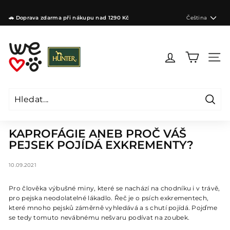
Přejít
na
Jazyk
🚗 Doprava zdarma při nákupu nad 1290 Kč
Čeština
obsah
Zastavit
prezentaci
W
e
Navig
l
o
v
e
Hleda
d
Hledat
Zavřít
o
KAPROFÁGIE ANEB PROČ VÁŠ
g
PEJSEK POJÍDÁ EXKREMENTY?
s
C
10.09.2021
Z
Pro člověka výbušné miny, které se nachází na chodníku i v trávě,
pro pejska neodolatelné lákadlo. Řeč je o psích exkrementech,
které mnoho pejsků záměrně vyhledává a s chutí pojídá. Pojďme
se tedy tomuto nevábnému nešvaru podívat na zoubek.