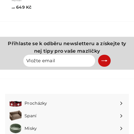
Hunter
od
649 Kč
od
649
Kč
Přihlaste se k odběru newsletteru a získejte ty
nej tipy pro vaše mazlíčky
Vložte
Přihlásit
email
se
k
odběru
Procházky
Rozbalte
podnabídku
Spaní
Rozbalte
podnabídku
Misky
Rozbalte