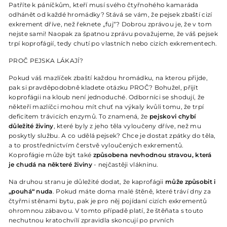
Patříte k páníčkům, kteří musí svého čtyřnohého kamaráda
odhánět od každé hromádky? Stává se vám, že pejsek zbaští cizí
exkrement dříve, než řeknete „fuj“? Dobrou zprávou je, že v tom
nejste sami! Naopak za špatnou zprávu považujeme, že váš pejsek
trpí koprofágií, tedy chutí po vlastních nebo cizích exkrementech.
PROČ PEJSKA LÁKAJÍ?
Pokud váš mazlíček zbaští každou hromádku, na kterou přijde,
pak si pravděpodobně kladete otázku PROČ? Bohužel, přijít
koprofágii na kloub není jednoduché. Odborníci se shodují, že
někteří mazlíčci mohou mít chuť na výkaly kvůli tomu, že trpí
deficitem trávicích enzymů. To znamená, že
pejskovi chybí
důležité živiny
, které byly z jeho těla vyloučeny dříve, než mu
poskytly službu. A co udělá pejsek? Chce je dostat zpátky do těla,
a to prostřednictvím čerstvě vyloučených exkrementů.
Koprofágie může být také
způsobena nevhodnou stravou, která
je chudá na některé živiny
- nejčastěji vlákninu.
Na druhou stranu je důležité dodat, že kaprofágii
může způsobit i
„pouhá“ nuda
. Pokud máte doma malé štěně, které tráví dny za
čtyřmi stěnami bytu, pak je pro něj pojídaní cizích exkrementů
ohromnou zábavou. V tomto případě platí, že štěňata s touto
nechutnou kratochvílí zpravidla skoncují po prvních