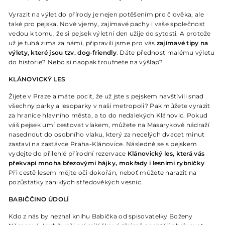
Vyrazit na výlet do přírody je nejen potěšením pro člověka, ale
také pro pejska. Nové vjemy, zajímavé pachy i vaše společnost
vedou k tomu, že si pejsek výletní den užije do sytosti. A protože
už je tuhá zima za námi, připravili jsme pro vás
zajímavé tipy na
výlety, které jsou tzv. dog-friendly
. Dáte přednost malému výletu
do historie? Nebo si naopak troufnete na výšlap?
KLÁNOVICKÝ LES
Žijete v Praze a máte pocit, že už jste s pejskem navštívili snad
všechny parky a lesoparky v naší metropoli? Pak můžete vyrazit
za hranice hlavního města, a to do nedalekých Klánovic. Pokud
váš pejsek umí cestovat vlakem, můžete na Masarykově nádraží
nasednout do osobního vlaku, který za necelých dvacet minut
zastaví na zastávce Praha-Klánovice. Následně se s pejskem
vydejte do přilehlé přírodní rezervace
Klánovický les, která vás
překvapí mnoha březovými hájky, mokřady i lesními rybníčky
.
Při cestě lesem mějte oči dokořán, neboť můžete narazit na
pozůstatky zaniklých středověkých vesnic.
BABIČČINO ÚDOLÍ
Kdo z nás by neznal knihu Babička od spisovatelky Boženy