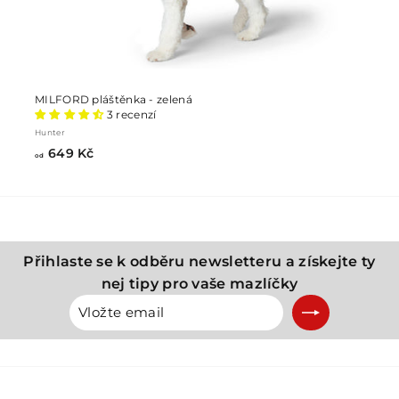
MILFORD pláštěnka - zelená
3 recenzí
Hunter
od
649 Kč
od
649
Kč
Přihlaste se k odběru newsletteru a získejte ty
nej tipy pro vaše mazlíčky
Vložte
Přihlásit
email
se
k
odběru