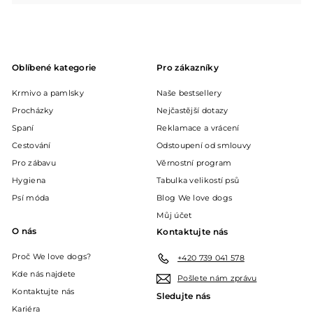
podnabídku
Oblíbené kategorie
Pro zákazníky
Krmivo a pamlsky
Naše bestsellery
Procházky
Nejčastější dotazy
Spaní
Reklamace a vrácení
Cestování
Odstoupení od smlouvy
Pro zábavu
Věrnostní program
Hygiena
Tabulka velikostí psů
Psí móda
Blog We love dogs
Můj účet
O nás
Kontaktujte nás
Proč We love dogs?
+420 739 041 578
Kde nás najdete
Pošlete nám zprávu
Kontaktujte nás
Sledujte nás
Kariéra