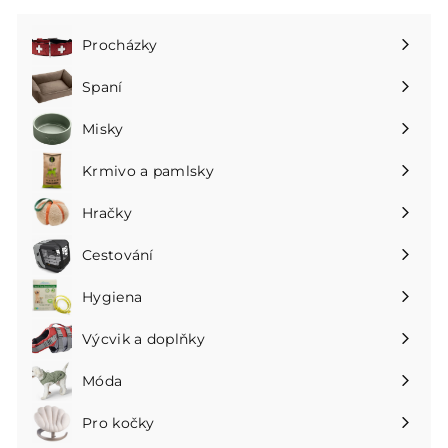
Procházky
Rozbalte
podnabídku
Spaní
Rozbalte
podnabídku
Misky
Rozbalte
podnabídku
Krmivo a pamlsky
Rozbalte
podnabídku
Hračky
Rozbalte
podnabídku
Cestování
Rozbalte
podnabídku
Hygiena
Rozbalte
podnabídku
Výcvik a doplňky
Rozbalte
podnabídku
Móda
Rozbalte
podnabídku
Pro kočky
Rozbalte