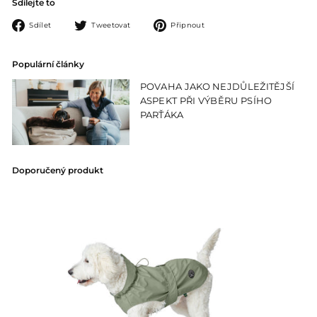
Sdílejte to
Sdílet
Tweetovat
Připnout
Sdílet
Tweetovat
Připnout
na
na
na
Facebooku
Twitteru
Pinterestu
Populární články
POVAHA JAKO NEJDŮLEŽITĚJŠÍ
ASPEKT PŘI VÝBĚRU PSÍHO
PARŤÁKA
Doporučený produkt