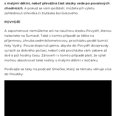
s malými dětmi, neboť převážná část stezky vede po povalových
chodnících
. A pokud se vám poštěstí, můžete při výletu
zahlédnout střevlíka či žluťáska borůvkového.
POVYDŘÍ
A zapomenout nemůžeme ani na naučnou stezku Povydří, kterou
naleznete na Šumavě. Také v tomto případě se těšte na
příjemnou, zhruba sedmikilometrovou, procházku podél šumící
řeky Vydry. Pouze doporučujeme, abyste do Povydří doopravdy
vyrazili za dobrého počasí, neboť celá procházka vám zabere až
dvě a půl hodiny času. Zároveň i v tomto případě platí, že výlet
mohou absolvovat také rodiny s malými dětmi v kočárku.
Podívejte se taky na podcast Smečka, který se tématu věnuje více
do hloubky: