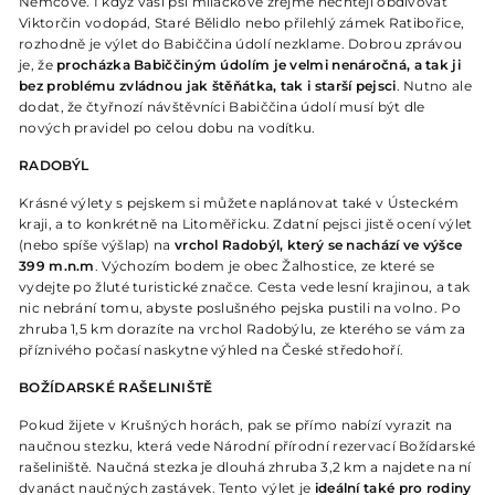
Němcové. I když vaši psí miláčkové zřejmě nechtějí obdivovat
Viktorčin vodopád, Staré Bělidlo nebo přilehlý zámek Ratibořice,
rozhodně je výlet do Babiččina údolí nezklame. Dobrou zprávou
je, že
procházka Babiččiným údolím je velmi nenáročná, a tak ji
bez problému zvládnou jak štěňátka, tak i starší pejsci
. Nutno ale
dodat, že čtyřnozí návštěvníci Babiččina údolí musí být dle
nových pravidel po celou dobu na vodítku.
RADOBÝL
Krásné výlety s pejskem si můžete naplánovat také v Ústeckém
kraji, a to konkrétně na Litoměřicku. Zdatní pejsci jistě ocení výlet
(nebo spíše výšlap) na
vrchol Radobýl, který se nachází ve výšce
399 m.n.m
. Výchozím bodem je obec Žalhostice, ze které se
vydejte po žluté turistické značce. Cesta vede lesní krajinou, a tak
nic nebrání tomu, abyste poslušného pejska pustili na volno. Po
zhruba 1,5 km dorazíte na vrchol Radobýlu, ze kterého se vám za
příznivého počasí naskytne výhled na České středohoří.
BOŽÍDARSKÉ RAŠELINIŠTĚ
Pokud žijete v Krušných horách, pak se přímo nabízí vyrazit na
naučnou stezku, která vede Národní přírodní rezervací Božídarské
rašeliniště. Naučná stezka je dlouhá zhruba 3,2 km a najdete na ní
dvanáct naučných zastávek. Tento výlet je
ideální také pro rodiny