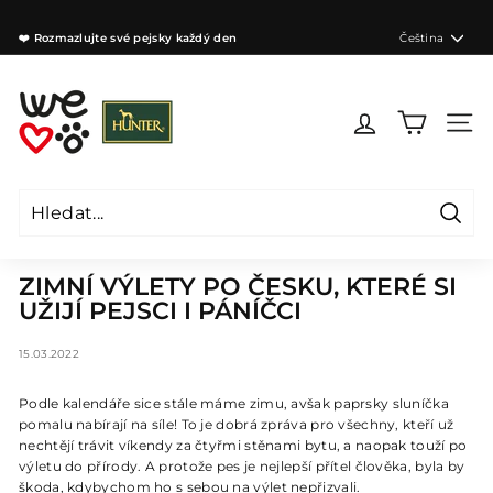
Přejít
na
Jazyk
❤️ Rozmazlujte své pejsky každý den
Čeština
obsah
Zastavit
prezentaci
W
e
Navig
l
o
v
e
Hleda
d
Hledat
Zavřít
o
ZIMNÍ VÝLETY PO ČESKU, KTERÉ SI
g
UŽIJÍ PEJSCI I PÁNÍČCI
s
C
15.03.2022
Z
Podle kalendáře sice stále máme zimu, avšak paprsky sluníčka
pomalu nabírají na síle! To je dobrá zpráva pro všechny, kteří už
nechtějí trávit víkendy za čtyřmi stěnami bytu, a naopak touží po
výletu do přírody. A protože pes je nejlepší přítel člověka, byla by
škoda, kdybychom ho s sebou na výlet nepřizvali.