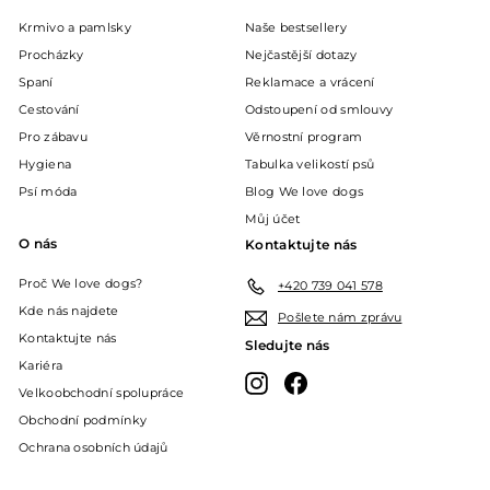
Krmivo a pamlsky
Naše bestsellery
Procházky
Nejčastější dotazy
Spaní
Reklamace a vrácení
Cestování
Odstoupení od smlouvy
Pro zábavu
Věrnostní program
Hygiena
Tabulka velikostí psů
Psí móda
Blog We love dogs
Můj účet
O nás
Kontaktujte nás
Proč We love dogs?
+420 739 041 578
Kde nás najdete
Pošlete nám zprávu
Kontaktujte nás
Sledujte nás
Kariéra
Instagram
Facebook
Velkoobchodní spolupráce
Obchodní podmínky
Ochrana osobních údajů