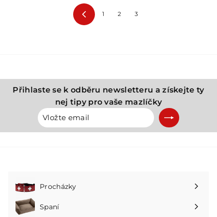
1
2
3
Předchozí
Přihlaste se k odběru newsletteru a získejte ty
nej tipy pro vaše mazlíčky
Vložte
Přihlásit
email
se
k
odběru
Procházky
Rozbalte
podnabídku
Spaní
Rozbalte