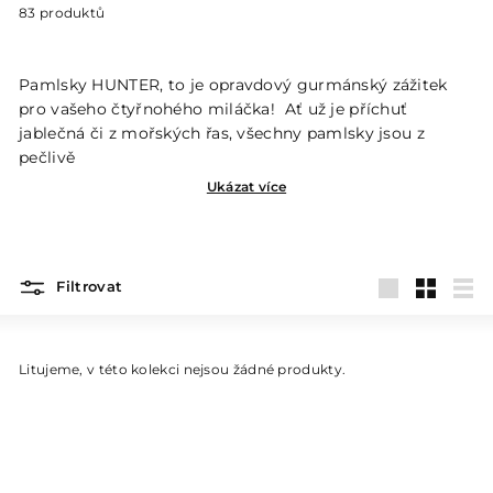
83 produktů
Pamlsky HUNTER, to je opravdový gurmánský zážitek
pro vašeho čtyřnohého miláčka! Ať už je příchuť
jablečná či z mořských řas, všechny pamlsky jsou z
pečlivě
Ukázat více
Filtrovat
Velké
Malé
Sez
Litujeme, v této kolekci nejsou žádné produkty.