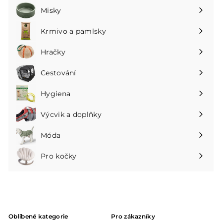
podnabídku
Misky
Rozbalte
podnabídku
Krmivo a pamlsky
Rozbalte
podnabídku
Hračky
Rozbalte
podnabídku
Cestování
Rozbalte
podnabídku
Hygiena
Rozbalte
podnabídku
Výcvik a doplňky
Rozbalte
podnabídku
Móda
Rozbalte
podnabídku
Pro kočky
Rozbalte
podnabídku
Oblíbené kategorie
Pro zákazníky