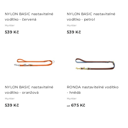
NYLON BASIC nastavitelné
NYLON BASIC nastavitelné
vodítko - červená
vodítko - petrol
Hunter
Hunter
5
5
539 Kč
539 Kč
3
3
9
9
K
K
č
č
NYLON BASIC nastavitelné
RONDA nastavitelné vodítko
vodítko - oranžová
- hnědá
Hunter
Hunter
5
o
539 Kč
675 Kč
od
3
d
9
6
K
7