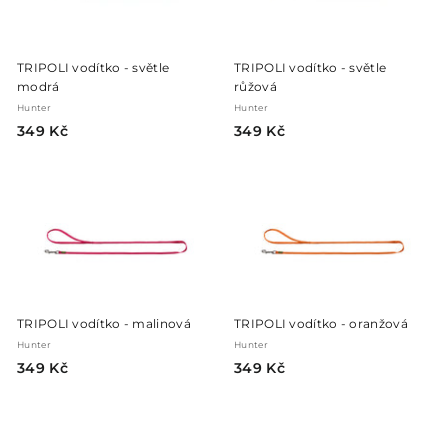
č
č
TRIPOLI vodítko - světle
TRIPOLI vodítko - světle
modrá
růžová
Hunter
Hunter
3
3
349 Kč
349 Kč
4
4
9
9
K
K
č
č
TRIPOLI vodítko - malinová
TRIPOLI vodítko - oranžová
Hunter
Hunter
3
3
349 Kč
349 Kč
4
4
9
9
K
K