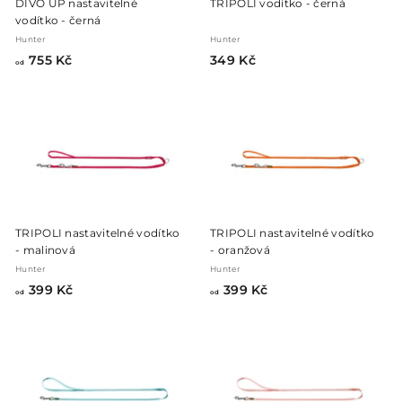
DIVO UP nastavitelné
TRIPOLI vodítko - černá
vodítko - černá
Hunter
Hunter
o
3
755 Kč
349 Kč
od
d
4
7
9
5
K
5
č
K
č
TRIPOLI nastavitelné vodítko
TRIPOLI nastavitelné vodítko
- malinová
- oranžová
Hunter
Hunter
o
o
399 Kč
399 Kč
od
od
d
d
3
3
9
9
9
9
K
K