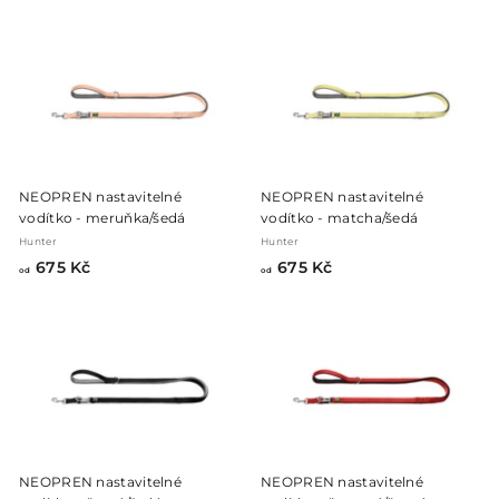
d
d
7
7
5
5
5
5
K
K
č
č
NEOPREN nastavitelné
NEOPREN nastavitelné
vodítko - meruňka/šedá
vodítko - matcha/šedá
Hunter
Hunter
o
o
675 Kč
675 Kč
od
od
d
d
6
6
7
7
5
5
K
K
č
č
NEOPREN nastavitelné
NEOPREN nastavitelné