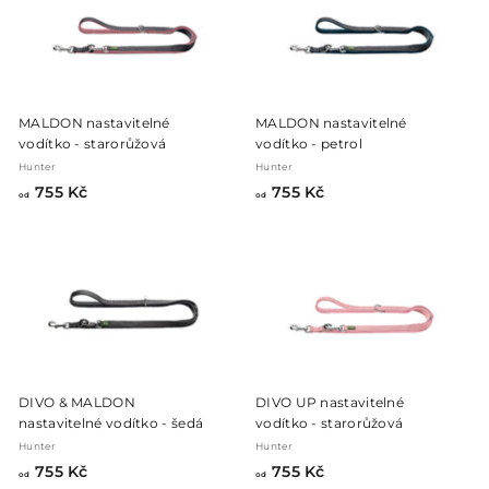
č
č
MALDON nastavitelné
MALDON nastavitelné
vodítko - starorůžová
vodítko - petrol
Hunter
Hunter
o
o
755 Kč
755 Kč
od
od
d
d
7
7
5
5
5
5
K
K
č
č
DIVO & MALDON
DIVO UP nastavitelné
nastavitelné vodítko - šedá
vodítko - starorůžová
Hunter
Hunter
o
o
755 Kč
755 Kč
od
od