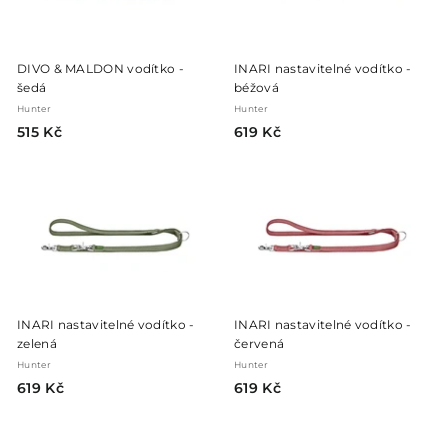
DIVO & MALDON vodítko -
INARI nastavitelné vodítko -
šedá
béžová
Hunter
Hunter
5
6
515 Kč
619 Kč
1
1
5
9
K
K
č
č
INARI nastavitelné vodítko -
INARI nastavitelné vodítko -
zelená
červená
Hunter
Hunter
6
6
619 Kč
619 Kč
1
1
9
9