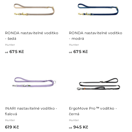
č
5
K
č
RONDA nastavitelné vodítko
RONDA nastavitelné vodítko
- šedá
- modrá
Hunter
Hunter
o
o
675 Kč
675 Kč
od
od
d
d
6
6
7
7
5
5
K
K
č
č
INARI nastavitelné vodítko -
ErgoMove Pro™ vodítko -
fialová
černá
Hunter
Hunter
6
o
619 Kč
945 Kč
od