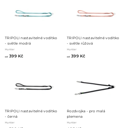
K
K
č
č
TRIPOLI nastavitelné vodítko
TRIPOLI nastavitelné vodítko
- světle modrá
- světle růžová
Hunter
Hunter
o
o
399 Kč
399 Kč
od
od
d
d
3
3
9
9
9
9
K
K
č
č
TRIPOLI nastavitelné vodítko
Rozdvojka - pro malá
- černá
plemena
Hunter
Hunter