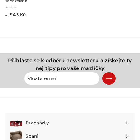
šedozelená
Hunter
o
945 Kč
od
d
9
4
5
K
č
Přihlaste se k odběru newsletteru a získejte ty
nej tipy pro vaše mazlíčky
Vložte
Přihlásit
email
se
k
odběru
Procházky
Rozbalte
podnabídku
Spaní
Rozbalte