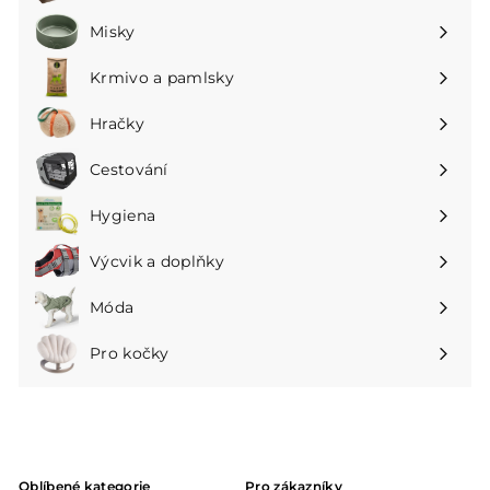
podnabídku
Misky
Rozbalte
podnabídku
Krmivo a pamlsky
Rozbalte
podnabídku
Hračky
Rozbalte
podnabídku
Cestování
Rozbalte
podnabídku
Hygiena
Rozbalte
podnabídku
Výcvik a doplňky
Rozbalte
podnabídku
Móda
Rozbalte
podnabídku
Pro kočky
Rozbalte
podnabídku
Oblíbené kategorie
Pro zákazníky