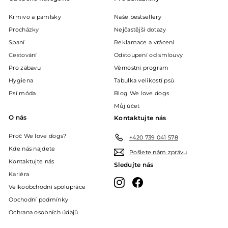
Krmivo a pamlsky
Naše bestsellery
Procházky
Nejčastější dotazy
Spaní
Reklamace a vrácení
Cestování
Odstoupení od smlouvy
Pro zábavu
Věrnostní program
Hygiena
Tabulka velikostí psů
Psí móda
Blog We love dogs
Můj účet
O nás
Kontaktujte nás
Proč We love dogs?
+420 739 041 578
Kde nás najdete
Pošlete nám zprávu
Kontaktujte nás
Sledujte nás
Kariéra
Instagram
Facebook
Velkoobchodní spolupráce
Obchodní podmínky
Ochrana osobních údajů