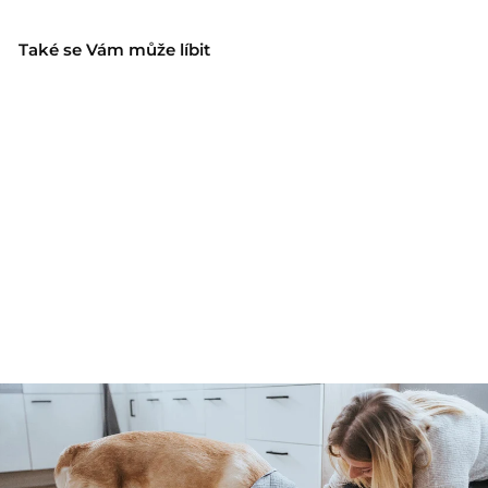
Také se Vám může líbit
AMALFI nastavitelné
vodítko - tmavě modrá
Hunter
1
1.859 Kč
.
8
5
9
K
č