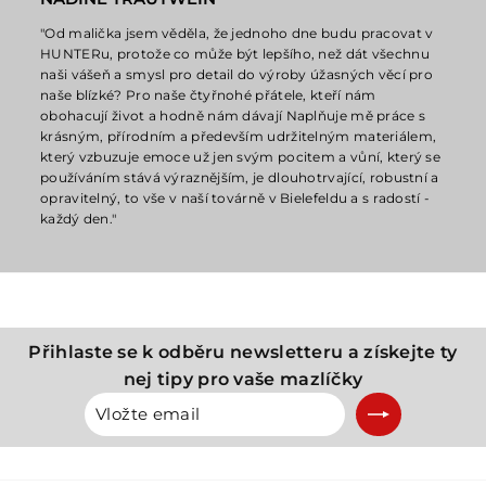
"Od malička jsem věděla, že jednoho dne budu pracovat v
HUNTERu, protože co může být lepšího, než dát všechnu
naši vášeň a smysl pro detail do výroby úžasných věcí pro
naše blízké? Pro naše čtyřnohé přátele, kteří nám
obohacují život a hodně nám dávají Naplňuje mě práce s
krásným, přírodním a především udržitelným materiálem,
který vzbuzuje emoce už jen svým pocitem a vůní, který se
používáním stává výraznějším, je dlouhotrvající, robustní a
opravitelný, to vše v naší továrně v Bielefeldu a s radostí -
každý den."
Přihlaste se k odběru newsletteru a získejte ty
nej tipy pro vaše mazlíčky
Vložte
Přihlásit
email
se
k
odběru