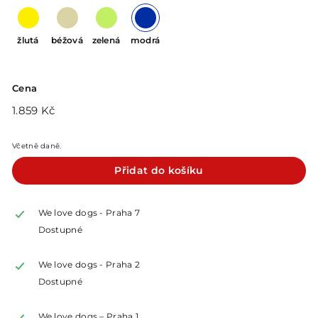
žlutá
béžová
zelená
modrá
Cena
Běžná
1.859
1.859 Kč
cena
Kč
Včetně daně.
Přidat do košíku
We love dogs - Praha 7
Dostupné
We love dogs - Praha 2
Dostupné
We love dogs – Praha 1