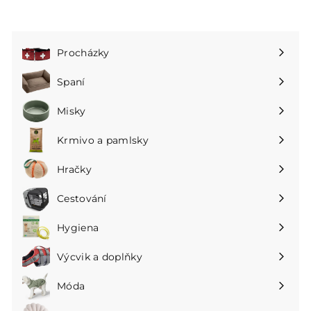
Procházky
Rozbalte
podnabídku
Spaní
Rozbalte
podnabídku
Misky
Rozbalte
podnabídku
Krmivo a pamlsky
Rozbalte
podnabídku
Hračky
Rozbalte
podnabídku
Cestování
Rozbalte
podnabídku
Hygiena
Rozbalte
podnabídku
Výcvik a doplňky
Rozbalte
podnabídku
Móda
Rozbalte
podnabídku