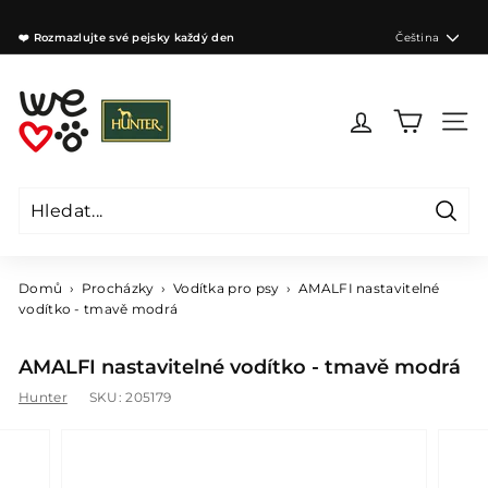
Přejít
na
Jazyk
❤️ Rozmazlujte své pejsky každý den
Čeština
obsah
Zastavit
prezentaci
W
e
Navig
l
o
v
e
Hleda
d
Hledat
Zavřít
o
g
Domů
›
Procházky
›
Vodítka pro psy
›
AMALFI nastavitelné
s
vodítko - tmavě modrá
C
Z
AMALFI nastavitelné vodítko - tmavě modrá
Hunter
SKU:
205179