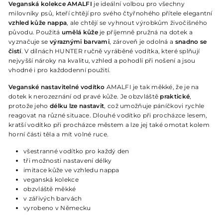
Veganská kolekce AMALFI
je ideální volbou pro všechny
milovníky psů, kteří chtějí pro svého čtyřnohého přítele elegantní
vzhled kůže nappa
, ale chtějí se vyhnout výrobkům živočišného
původu. Použitá
umělá kůže
je příjemně pružná na dotek a
vyznačuje se
výraznými barvami
, zároveň je odolná a
snadno se
čistí
. V dílnách HUNTER ručně vyráběné vodítka, které splňují
nejvyšší nároky na kvalitu, vzhled a pohodlí při nošení a jsou
vhodné i pro každodenní použití.
Veganské nastavitelné vodítko
AMALFI je tak měkké, že je na
dotek k nerozeznání od pravé kůže. Je obzvláště
praktické
,
protože jeho
délku lze nastavit
, což umožňuje páníčkovi rychle
reagovat na různé situace. Dlouhé vodítko při procházce lesem,
kratší vodítko při procházce městem a lze jej také omotat kolem
horní části těla a mít volné ruce.
všestranné vodítko pro každý den
tři možnosti nastavení délky
imitace kůže ve vzhledu nappa
veganská kolekce
obzvláště měkké
v zářivých barvách
vyrobeno v Německu