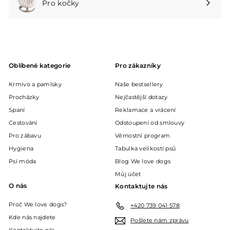
Pro kočky
Rozbalte
podnabídku
Oblíbené kategorie
Pro zákazníky
Krmivo a pamlsky
Naše bestsellery
Procházky
Nejčastější dotazy
Spaní
Reklamace a vrácení
Cestování
Odstoupení od smlouvy
Pro zábavu
Věrnostní program
Hygiena
Tabulka velikostí psů
Psí móda
Blog We love dogs
Můj účet
O nás
Kontaktujte nás
Proč We love dogs?
+420 739 041 578
Kde nás najdete
Pošlete nám zprávu
Kontaktujte nás