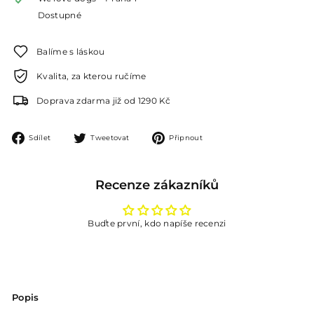
Dostupné
Balíme s láskou
Kvalita, za kterou ručíme
Doprava zdarma již od 1290 Kč
Sdílet
Tweetovat
Připnout
Sdílet
Tweetovat
Připnout
na
na
na
Facebooku
Twitteru
Pinterestu
Recenze zákazníků
Buďte první, kdo napíše recenzi
Popis