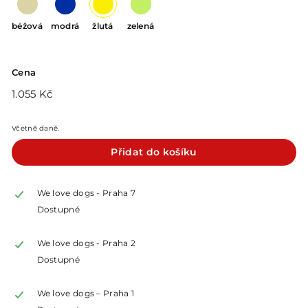
béžová
modrá
žlutá
zelená
Cena
Běžná
1.055
1.055 Kč
cena
Kč
Včetně daně.
Přidat do košíku
We love dogs - Praha 7
Dostupné
We love dogs - Praha 2
Dostupné
We love dogs – Praha 1