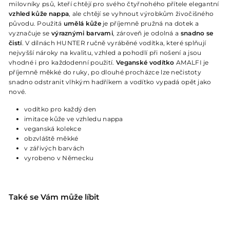
milovníky psů, kteří chtějí pro svého čtyřnohého přítele elegantní
vzhled kůže nappa
, ale chtějí se vyhnout výrobkům živočišného
původu. Použitá
umělá kůže
je příjemně pružná na dotek a
vyznačuje se
výraznými barvami
, zároveň je odolná a
snadno se
čistí
. V dílnách HUNTER ručně vyráběné vodítka, které splňují
nejvyšší nároky na kvalitu, vzhled a pohodlí při nošení a jsou
vhodné i pro každodenní použití.
Veganské vodítko
AMALFI je
příjemně měkké do ruky, po dlouhé procházce lze nečistoty
snadno odstranit vlhkým hadříkem a vodítko vypadá opět jako
nové.
vodítko pro každý den
imitace kůže ve vzhledu nappa
veganská kolekce
obzvláště měkké
v zářivých barvách
vyrobeno v Německu
Také se Vám může líbit