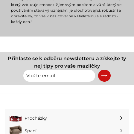
který vzbuzuje emoce už jen svým pocitem a vůní, který se
používáním stává výraznějším, je dlouhotrvající, robustní a
opravitelný, to vše v naší továrně v Bielefeldu a s radostí -
každý den."
Přihlaste se k odběru newsletteru a získejte ty
nej tipy pro vaše mazlíčky
Vložte
Přihlásit
email
se
k
odběru
Procházky
Rozbalte
podnabídku
Spaní
Rozbalte