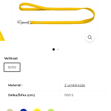
Velikost
15/110
Materiál :
Z umělé kůže
Délka/Šířka (cm):
110/1.5