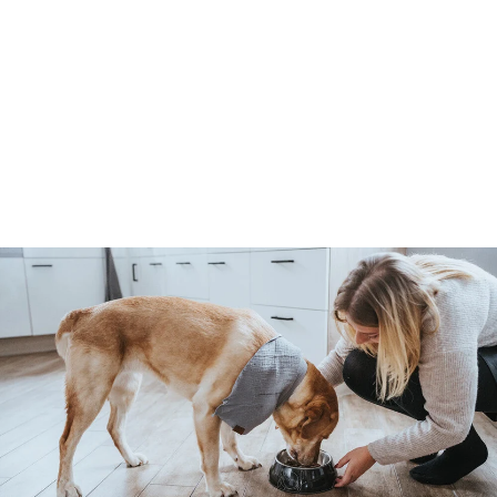
AMALFI vodítko - žlutá
Hunter
1
1.055 Kč
.
0
5
5
K
č