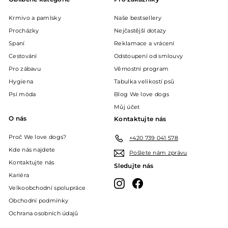
Krmivo a pamlsky
Naše bestsellery
Procházky
Nejčastější dotazy
Spaní
Reklamace a vrácení
Cestování
Odstoupení od smlouvy
Pro zábavu
Věrnostní program
Hygiena
Tabulka velikostí psů
Psí móda
Blog We love dogs
Můj účet
O nás
Kontaktujte nás
Proč We love dogs?
+420 739 041 578
Kde nás najdete
Pošlete nám zprávu
Kontaktujte nás
Sledujte nás
Kariéra
Instagram
Facebook
Velkoobchodní spolupráce
Obchodní podmínky
Ochrana osobních údajů