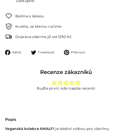
Dostupné
Balíme s láskou
Kvalita, za kterou ručíme
Doprava zdarma již od 1290 Kč
Sdílet
Tweetovat
Připnout
Sdílet
Tweetovat
Připnout
na
na
na
Facebooku
Twitteru
Pinterestu
Recenze zákazníků
Buďte první, kdo napíše recenzi
Popis
Veganská kolekce AMALFI
je ideální volbou pro všechny