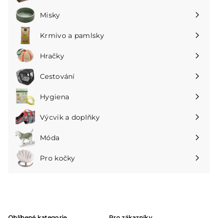
podnabídku
Misky
Rozbalte
podnabídku
Krmivo a pamlsky
Rozbalte
podnabídku
Hračky
Rozbalte
podnabídku
Cestování
Rozbalte
podnabídku
Hygiena
Rozbalte
podnabídku
Výcvik a doplňky
Rozbalte
podnabídku
Móda
Rozbalte
podnabídku
Pro kočky
Rozbalte
podnabídku
Oblíbené kategorie
Pro zákazníky