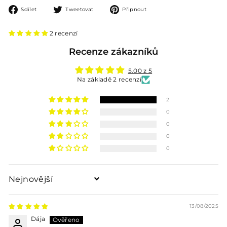
Sdílet
Tweetovat
Připnout
Sdílet
Tweetovat
Připnout
na
na
na
Facebooku
Twitteru
Pinterestu
2 recenzí
Recenze zákazníků
5.00 z 5
Na základě 2 recenzí
2
0
0
0
0
Sort by
13/08/2025
Dája