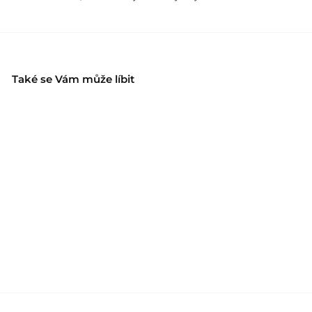
Také se Vám může líbit
AYF Aktivační sérum s
koloidním stříbrem
Always your friend
1
1.055 Kč
.
0
5
5