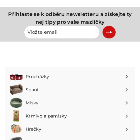
K
č
Přihlaste se k odběru newsletteru a získejte ty
nej tipy pro vaše mazlíčky
Vložte
Přihlásit
email
se
k
odběru
Procházky
Rozbalte
podnabídku
Spaní
Rozbalte
podnabídku
Misky
Rozbalte
podnabídku
Krmivo a pamlsky
Rozbalte
podnabídku
Hračky
Rozbalte
podnabídku