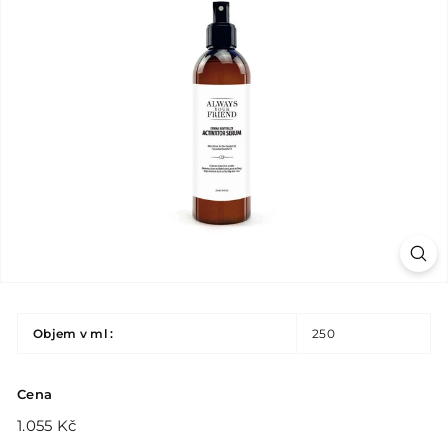
Objem v ml :
250
Cena
Běžná
1.055
1.055 Kč
cena