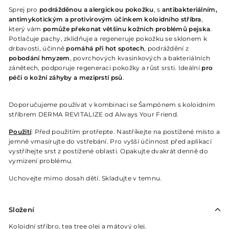
Sprej pro
podrážděnou a alergickou pokožku
, s
antibakteriálním,
antimykotickým a protivirovým účinkem koloidního stříbra
,
který vám
pomůže překonat většinu kožních problémů pejska
.
Potlačuje pachy, zklidňuje a regeneruje pokožku se sklonem k
drbavosti, účinně
pomáhá při hot spotech
, podráždění z
pobodání hmyzem
, povrchových kvasinkových a bakteriálních
zánětech, podporuje regeneraci pokožky a růst srsti. Ideální
pro
péči o kožní záhyby a meziprstí psů
.
Doporučujeme používat v kombinaci se Šampónem s koloidním
stříbrem DERMA REVITALIZE od Always Your Friend.
Použití
: Před použitím protřepte. Nastříkejte na postižené místo a
jemně vmasírujte do vstřebání. Pro vyšší účinnost před aplikací
vystříhejte srst z postižené oblasti. Opakujte dvakrát denně do
vymizení problému.
Uchovejte mimo dosah dětí. Skladujte v temnu.
Složení
Koloidní stříbro, tea tree olej a mátový olej.