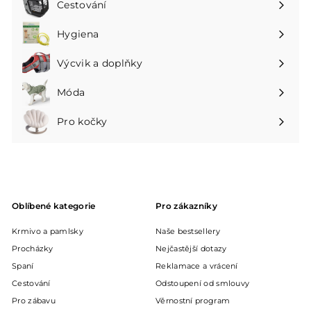
Cestování
Rozbalte
podnabídku
Hygiena
Rozbalte
podnabídku
Výcvik a doplňky
Rozbalte
podnabídku
Móda
Rozbalte
podnabídku
Pro kočky
Rozbalte
podnabídku
Oblíbené kategorie
Pro zákazníky
Krmivo a pamlsky
Naše bestsellery
Procházky
Nejčastější dotazy
Spaní
Reklamace a vrácení
Cestování
Odstoupení od smlouvy
Pro zábavu
Věrnostní program