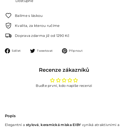
Dostupné
Balíme s láskou
Kvalita, za kterou ručíme
Doprava zdarma již od 1290 Kč
Sdílet
Tweetovat
Připnout
Sdílet
Tweetovat
Připnout
na
na
na
Facebooku
Twitteru
Pinterestu
Recenze zákazníků
Buďte první, kdo napíše recenzi
Popis
Elegantní a
stylová
,
keramická miska EIBY
vyniká atraktivními a