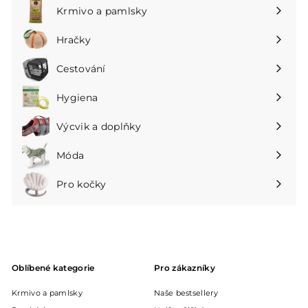
podnabídku
Krmivo a pamlsky
Rozbalte
podnabídku
Hračky
Rozbalte
podnabídku
Cestování
Rozbalte
podnabídku
Hygiena
Rozbalte
podnabídku
Výcvik a doplňky
Rozbalte
podnabídku
Móda
Rozbalte
podnabídku
Pro kočky
Rozbalte
podnabídku
Oblíbené kategorie
Pro zákazníky
Krmivo a pamlsky
Naše bestsellery