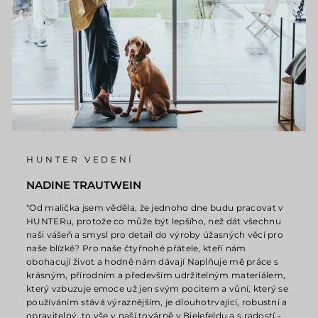
HUNTER VEDENÍ
NADINE TRAUTWEIN
"Od malička jsem věděla, že jednoho dne budu pracovat v
HUNTERu, protože co může být lepšího, než dát všechnu
naši vášeň a smysl pro detail do výroby úžasných věcí pro
naše blízké? Pro naše čtyřnohé přátele, kteří nám
obohacují život a hodně nám dávají Naplňuje mě práce s
krásným, přírodním a především udržitelným materiálem,
který vzbuzuje emoce už jen svým pocitem a vůní, který se
používáním stává výraznějším, je dlouhotrvající, robustní a
opravitelný, to vše v naší továrně v Bielefeldu a s radostí -