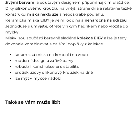
živými barvami
a poutavým designem připomínajícím dlaždice.
Díky silikonovému kroužku na vnější straně dna a relativně těžké
konstrukci
miska neklouže
a nepoškrábe podlahu.
Keramická miska EIBY je velmi odolná a
nenáročná na údržbu
.
Jednoduše ji umyjete, otřete vlhkým hadříkem nebo vložíte do
myčky.
Misky jsou součástí barevně sladěné
kolekce EIBY
a lze je tedy
dokonale kombinovat s dalšími doplňky z kolekce.
keramická miska na krmení i na vodu
moderní design a zářivé barvy
robustní konstrukce pro stabilitu
protiskluzový silikonový kroužek na dně
lze mýt v myčce nádobí
Také se Vám může líbit