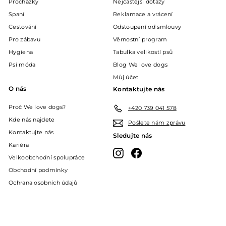
Procházky
Nejčastější dotazy
Spaní
Reklamace a vrácení
Cestování
Odstoupení od smlouvy
Pro zábavu
Věrnostní program
Hygiena
Tabulka velikostí psů
Psí móda
Blog We love dogs
Můj účet
O nás
Kontaktujte nás
Proč We love dogs?
+420 739 041 578
Kde nás najdete
Pošlete nám zprávu
Kontaktujte nás
Sledujte nás
Kariéra
Instagram
Facebook
Velkoobchodní spolupráce
Obchodní podmínky
Ochrana osobních údajů