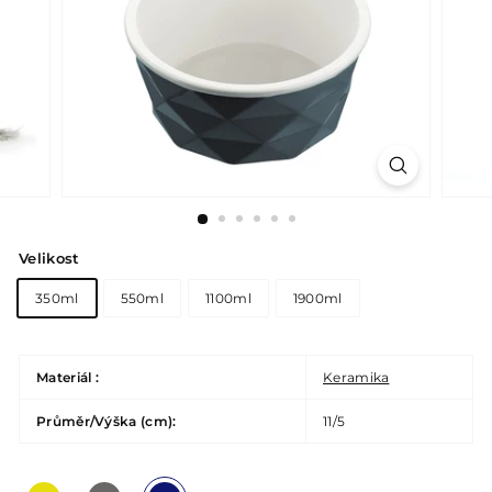
Velikost
350ml
550ml
1100ml
1900ml
Materiál :
Keramika
Průměr/Výška (cm):
11/5