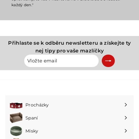
každý den."
Přihlaste se k odběru newsletteru a získejte ty
nej tipy pro vaše mazlíčky
Vložte
Přihlásit
email
se
k
odběru
Procházky
Rozbalte
podnabídku
Spaní
Rozbalte
podnabídku
Misky
Rozbalte