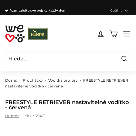
Přejít
na
Jazyk
❤️ Rozmazlujte své pejsky každý den
Čeština
obsah
Zastavit
prezentaci
W
e
Navig
l
o
v
e
Hleda
d
Hledat
Zavřít
o
g
Domů
›
Procházky
›
Vodítka pro psy
›
FREESTYLE RETRIEVER
s
nastavitelné vodítko - červená
C
Z
FREESTYLE RETRIEVER nastavitelné vodítko
- červená
Hunter
SKU:
39471