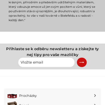
krásným, přírodním a především udržitelným materiálem,
který vzbuzuje emoce už jen svým pocitem a vůní, který se
používáním stává výraznějším, je dlouhotrvající, robustní a
opravitelný, to vše v naší továrně v Bielefeldu a s radostí -
každý den."
Přihlaste se k odběru newsletteru a získejte ty
nej tipy pro vaše mazlíčky
Vložte
Přihlásit
email
se
k
odběru
Procházky
Rozbalte
podnabídku