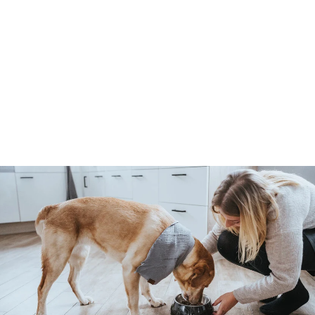
FREESTYLE RETRIEVER
nastavitelné vodítko -
červená
Hunter
1
1.295 Kč
.
2
9
5
K
č