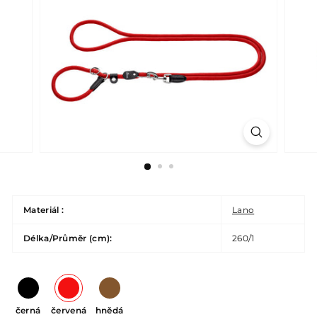
Materiál :
Lano
Délka/Průměr (cm):
260/1
černá
červená
hnědá