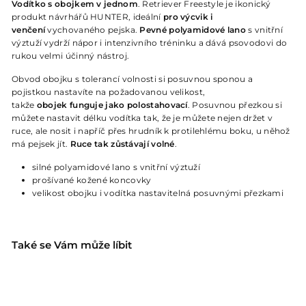
Vodítko s obojkem v jednom
. Retriever Freestyle je ikonický
produkt návrhářů HUNTER, ideální
pro výcvik i
venčení
vychovaného pejska.
Pevné polyamidové lano
s vnitřní
výztuží vydrží nápor i intenzivního tréninku a dává psovodovi do
rukou velmi účinný nástroj.
Obvod obojku s tolerancí volnosti si posuvnou sponou a
pojistkou nastavíte na požadovanou velikost,
takže
obojek
funguje jako polostahovací
. Posuvnou přezkou si
můžete nastavit délku vodítka tak, že je můžete nejen držet v
ruce, ale nosit i napříč přes hrudník k protilehlému boku, u něhož
má pejsek jít.
Ruce tak zůstávají volné
.
silné polyamidové lano s vnitřní výztuží
prošívané kožené koncovky
velikost obojku i vodítka nastavitelná posuvnými přezkami
Také se Vám může líbit