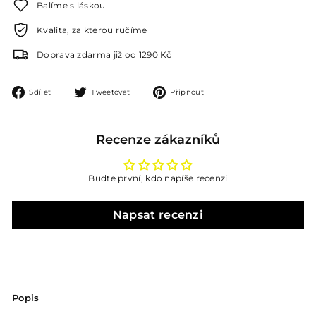
Balíme s láskou
Kvalita, za kterou ručíme
Doprava zdarma již od 1290 Kč
Sdílet
Tweetovat
Připnout
Sdílet
Tweetovat
Připnout
na
na
na
Facebooku
Twitteru
Pinterestu
Recenze zákazníků
Buďte první, kdo napíše recenzi
Napsat recenzi
Popis