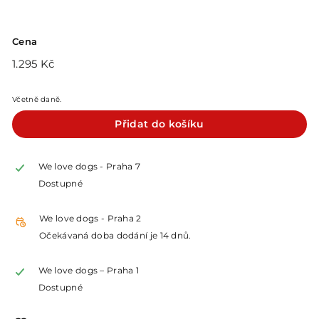
Cena
Běžná
1.295
1.295 Kč
cena
Kč
Včetně daně.
Přidat do košíku
We love dogs - Praha 7
Dostupné
We love dogs - Praha 2
Očekávaná doba dodání je 14 dnů.
We love dogs – Praha 1
Dostupné