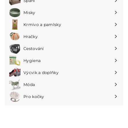
Spaní
Rozbalte
podnabídku
Misky
Rozbalte
podnabídku
Krmivo a pamlsky
Rozbalte
podnabídku
Hračky
Rozbalte
podnabídku
Cestování
Rozbalte
podnabídku
Hygiena
Rozbalte
podnabídku
Výcvik a doplňky
Rozbalte
podnabídku
Móda
Rozbalte
podnabídku
Pro kočky
Rozbalte
podnabídku