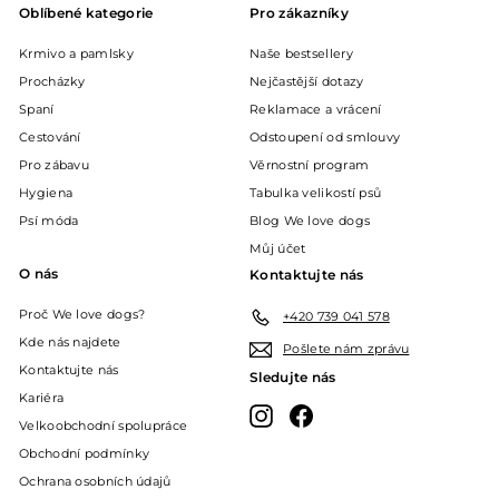
Oblíbené kategorie
Pro zákazníky
Krmivo a pamlsky
Naše bestsellery
Procházky
Nejčastější dotazy
Spaní
Reklamace a vrácení
Cestování
Odstoupení od smlouvy
Pro zábavu
Věrnostní program
Hygiena
Tabulka velikostí psů
Psí móda
Blog We love dogs
Můj účet
O nás
Kontaktujte nás
Proč We love dogs?
+420 739 041 578
Kde nás najdete
Pošlete nám zprávu
Kontaktujte nás
Sledujte nás
Kariéra
Instagram
Facebook
Velkoobchodní spolupráce
Obchodní podmínky
Ochrana osobních údajů