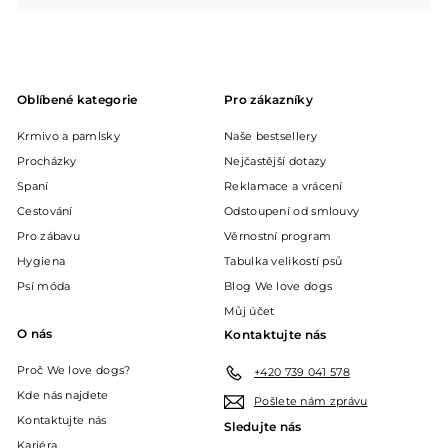
podnabídku
Oblíbené kategorie
Pro zákazníky
Krmivo a pamlsky
Naše bestsellery
Procházky
Nejčastější dotazy
Spaní
Reklamace a vrácení
Cestování
Odstoupení od smlouvy
Pro zábavu
Věrnostní program
Hygiena
Tabulka velikostí psů
Psí móda
Blog We love dogs
Můj účet
O nás
Kontaktujte nás
Proč We love dogs?
+420 739 041 578
Kde nás najdete
Pošlete nám zprávu
Kontaktujte nás
Sledujte nás
Kariéra