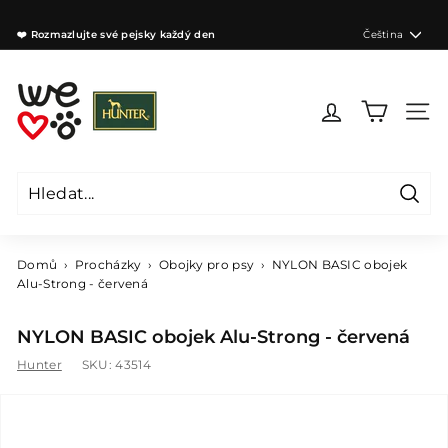
Přejít
na
Jazyk
❤️ Rozmazlujte své pejsky každý den
Čeština
obsah
Zastavit
prezentaci
W
e
Navig
l
o
v
e
Hleda
d
Hledat
Zavřít
o
g
Domů
›
Procházky
›
Obojky pro psy
›
NYLON BASIC obojek
s
Alu-Strong - červená
C
Z
NYLON BASIC obojek Alu-Strong - červená
Hunter
SKU:
43514