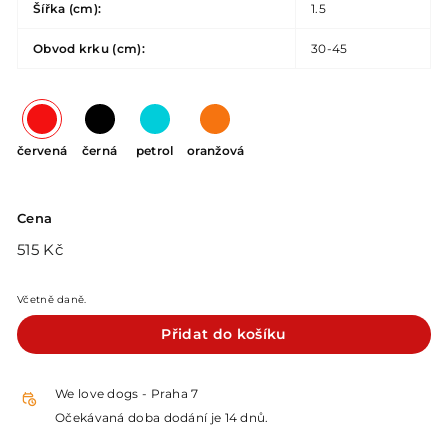
Šířka (cm):
1.5
Obvod krku (cm):
30-45
červená
černá
petrol
oranžová
Cena
Běžná
515
515 Kč
cena
Kč
Včetně daně.
Přidat do košíku
We love dogs - Praha 7
Očekávaná doba dodání je 14 dnů.