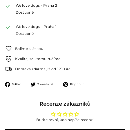
We love dogs - Praha 2
Dostupné
We love dogs – Praha 1
Dostupné
Balíme s láskou
Kvalita, za kterou ručíme
Doprava zdarma již od 1290 Kč
Sdílet
Tweetovat
Připnout
Sdílet
Tweetovat
Připnout
na
na
na
Facebooku
Twitteru
Pinterestu
Recenze zákazníků
Buďte první, kdo napíše recenzi