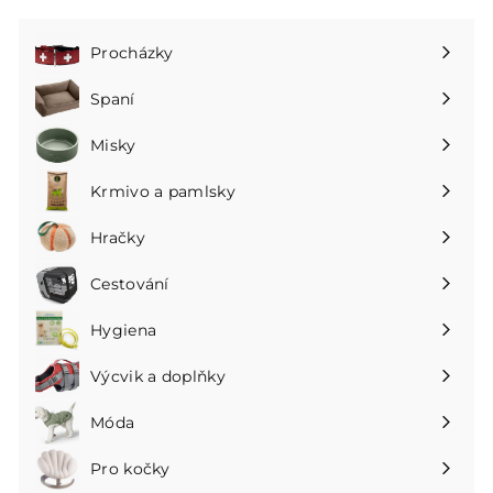
Procházky
Rozbalte
podnabídku
Spaní
Rozbalte
podnabídku
Misky
Rozbalte
podnabídku
Krmivo a pamlsky
Rozbalte
podnabídku
Hračky
Rozbalte
podnabídku
Cestování
Rozbalte
podnabídku
Hygiena
Rozbalte
podnabídku
Výcvik a doplňky
Rozbalte
podnabídku
Móda
Rozbalte
podnabídku
Pro kočky
Rozbalte