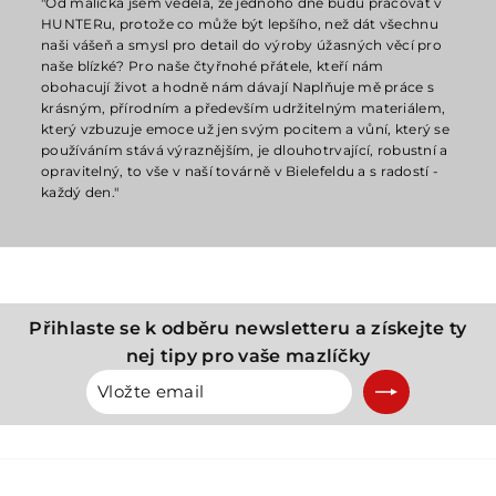
"Od malička jsem věděla, že jednoho dne budu pracovat v
HUNTERu, protože co může být lepšího, než dát všechnu
naši vášeň a smysl pro detail do výroby úžasných věcí pro
naše blízké? Pro naše čtyřnohé přátele, kteří nám
obohacují život a hodně nám dávají Naplňuje mě práce s
krásným, přírodním a především udržitelným materiálem,
který vzbuzuje emoce už jen svým pocitem a vůní, který se
používáním stává výraznějším, je dlouhotrvající, robustní a
opravitelný, to vše v naší továrně v Bielefeldu a s radostí -
každý den."
Přihlaste se k odběru newsletteru a získejte ty
nej tipy pro vaše mazlíčky
Vložte
Přihlásit
email
se
k
odběru