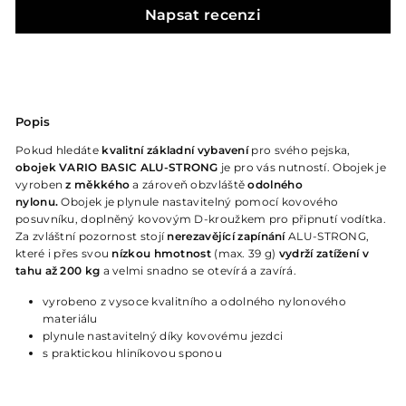
Napsat recenzi
Popis
Pokud hledáte
kvalitní základní vybavení
pro svého pejska,
obojek VARIO BASIC ALU-STRONG
je pro vás nutností. Obojek je
vyroben
z měkkého
a zároveň obzvláště
odolného
nylonu.
Obojek je plynule nastavitelný pomocí kovového
posuvníku, doplněný kovovým D-kroužkem pro připnutí vodítka.
Za zvláštní pozornost stojí
nerezavějící zapínání
ALU-STRONG,
které i přes svou
nízkou hmotnost
(max. 39 g)
vydrží zatížení v
tahu až 200 kg
a velmi snadno se otevírá a zavírá.
vyrobeno z vysoce kvalitního a odolného nylonového
materiálu
plynule nastavitelný díky kovovému jezdci
s praktickou hliníkovou sponou