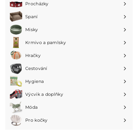
Procházky
Rozbalte
podnabídku
Spaní
Rozbalte
podnabídku
Misky
Rozbalte
podnabídku
Krmivo a pamlsky
Rozbalte
podnabídku
Hračky
Rozbalte
podnabídku
Cestování
Rozbalte
podnabídku
Hygiena
Rozbalte
podnabídku
Výcvik a doplňky
Rozbalte
podnabídku
Móda
Rozbalte
podnabídku
Pro kočky
Rozbalte
podnabídku