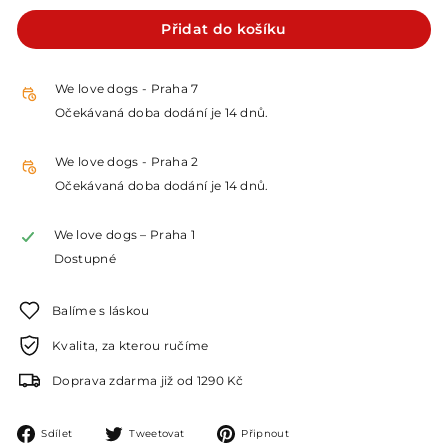
Přidat do košíku
We love dogs - Praha 7
Očekávaná doba dodání je 14 dnů.
We love dogs - Praha 2
Očekávaná doba dodání je 14 dnů.
We love dogs – Praha 1
Dostupné
Balíme s láskou
Kvalita, za kterou ručíme
Doprava zdarma již od 1290 Kč
Sdílet
Tweetovat
Připnout
Sdílet
Tweetovat
Připnout