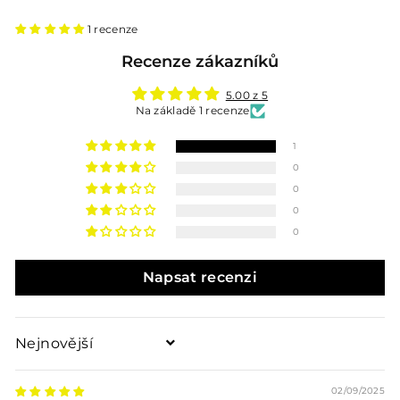
na
na
na
Facebooku
Twitteru
Pinterestu
1 recenze
Recenze zákazníků
5.00 z 5
Na základě 1 recenze
1
0
0
0
0
Napsat recenzi
Sort by
02/09/2025