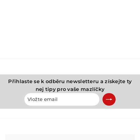
QUAPAS přetahovací
hračka
QUAPAS
3
399 Kč
9
9
K
č
Přihlaste se k odběru newsletteru a získejte ty
nej tipy pro vaše mazlíčky
Vložte
Přihlásit
email
se
k
odběru