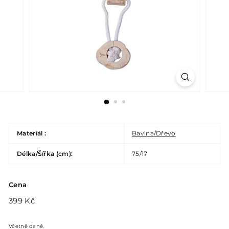
Materiál :
Bavlna/Dřevo
Délka/Šířka (cm):
75/17
Cena
Běžná
399
399 Kč
cena
Kč
Včetně daně.