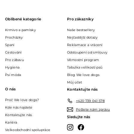
Oblíbené kategorie
Pro zákazníky
Krmivo a pamlsky
Naše bestsellery
Procházky
Nejčastější dotazy
Spaní
Reklamace a vrácení
Cestování
Odstoupení od smlouvy
Pro zábavu
Věrnostní program
Hygiena
Tabulka velikostí psů
Psí móda
Blog We love dogs
Můj účet
O nás
Kontaktujte nás
Proč We love dogs?
+420 739 041 578
Kde nás najdete
Pošlete nám zprávu
Kontaktujte nás
Sledujte nás
Kariéra
Instagram
Facebook
Velkoobchodní spolupráce