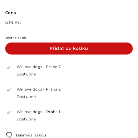
Cena
Běžná
539
539 Kč
cena
Kč
Včetně daně.
Přidat do košíku
We love dogs - Praha 7
Dostupné
We love dogs - Praha 2
Dostupné
We love dogs – Praha 1
Dostupné
Balíme s láskou