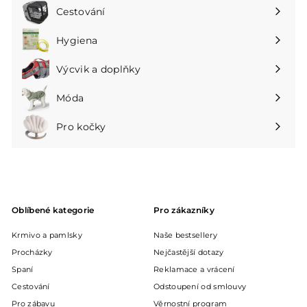
podnabídku
Cestování
Rozbalte
podnabídku
Hygiena
Rozbalte
podnabídku
Výcvik a doplňky
Rozbalte
podnabídku
Móda
Rozbalte
podnabídku
Pro kočky
Rozbalte
podnabídku
Oblíbené kategorie
Pro zákazníky
Krmivo a pamlsky
Naše bestsellery
Procházky
Nejčastější dotazy
Spaní
Reklamace a vrácení
Cestování
Odstoupení od smlouvy
Pro zábavu
Věrnostní program