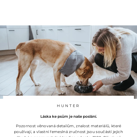
5
539 Kč
3
9
K
č
HUNTER
Láska ke psům je naše poslání.
Pozornost věnovaná detailům, znalost materiálů, které
používají, a vlastní řemeslná zručnost jsou součástí jejich