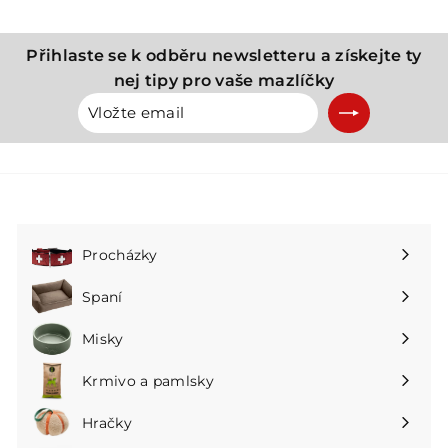
Přihlaste se k odběru newsletteru a získejte ty
nej tipy pro vaše mazlíčky
Vložte
Přihlásit
email
se
k
odběru
Procházky
Rozbalte
podnabídku
Spaní
Rozbalte
podnabídku
Misky
Rozbalte
podnabídku
Krmivo a pamlsky
Rozbalte
podnabídku
Hračky
Rozbalte