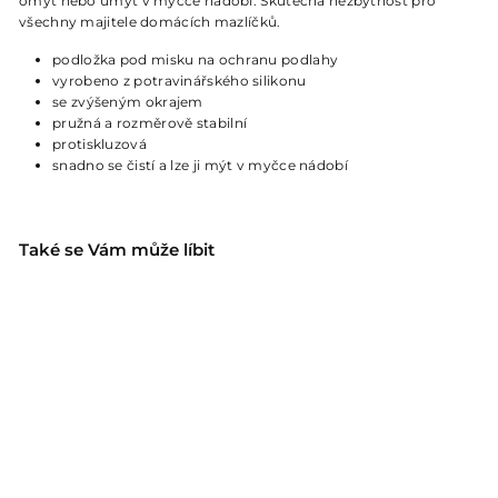
omýt nebo umýt v myčce nádobí. Skutečná nezbytnost pro
všechny majitele domácích mazlíčků.
podložka pod misku na ochranu podlahy
vyrobeno z potravinářského silikonu
se zvýšeným okrajem
pružná a rozměrově stabilní
protiskluzová
snadno se čistí a lze ji mýt v myčce nádobí
Také se Vám může líbit
SELECTION podložka
pod misky S - krémová
Hunter