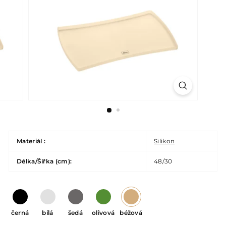
Materiál :
Silikon
Délka/Šířka (cm):
48/30
černá
bílá
šedá
olivová
béžová