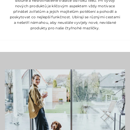
dlouhé a nesrovnatelné tradice od roku 1980. Při vývoji
nových produktů je klíčovým aspektem vždy motivace
přinášet zvířatům a jejich majitelům potěšení a pohodlí a
poskytovat co nejlepší funkčnost. Ubírají se různými cestami
a nešetří námahou, aby neustále vyvíjely nové, nevídané
produkty pro naše čtyřnohé mazlíčky.