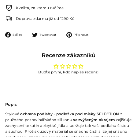
Kvalita, za kterou ručíme
Doprava zdarma již od 1290 Kč
Sdílet
Tweetovat
Připnout
Sdílet
Tweetovat
Připnout
na
na
na
Facebooku
Twitteru
Pinterestu
Recenze zákazníků
Buďte první, kdo napíše recenzi
Popis
Stylová
ochrana podlahy
-
podložka pod misky SELECTION
z
pružného potravinářského silikonu
se zvýšeným okrajem
zajišťuje
zachycení tekutin a zbytků jídla a udržuje tak vaši podlahu čistou
a suchou. Protiskluzový materiál se snadno čistí a lze jej snadno