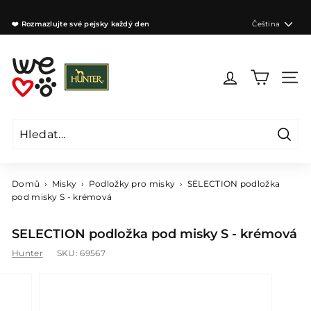
Přejít
na
Jazyk
❤️ Rozmazlujte své pejsky každý den
Čeština
obsah
Zastavit
prezentaci
W
e
Navig
l
o
v
e
Hleda
d
Hledat
Zavřít
o
g
Domů
›
Misky
›
Podložky pro misky
›
SELECTION podložka
s
pod misky S - krémová
C
Z
SELECTION podložka pod misky S - krémová
Hunter
SKU:
69567