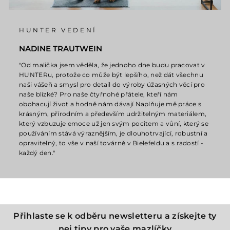
HUNTER VEDENÍ
NADINE TRAUTWEIN
"Od malička jsem věděla, že jednoho dne budu pracovat v
HUNTERu, protože co může být lepšího, než dát všechnu
naši vášeň a smysl pro detail do výroby úžasných věcí pro
naše blízké? Pro naše čtyřnohé přátele, kteří nám
obohacují život a hodně nám dávají Naplňuje mě práce s
krásným, přírodním a především udržitelným materiálem,
který vzbuzuje emoce už jen svým pocitem a vůní, který se
používáním stává výraznějším, je dlouhotrvající, robustní a
opravitelný, to vše v naší továrně v Bielefeldu a s radostí -
každý den."
Přihlaste se k odběru newsletteru a získejte ty
nej tipy pro vaše mazlíčky