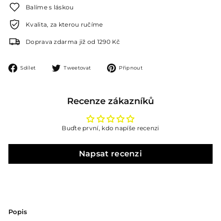
Balíme s láskou
Kvalita, za kterou ručíme
Doprava zdarma již od 1290 Kč
Sdílet
Tweetovat
Připnout
Sdílet
Tweetovat
Připnout
na
na
na
Facebooku
Twitteru
Pinterestu
Recenze zákazníků
Buďte první, kdo napíše recenzi
Napsat recenzi
Popis