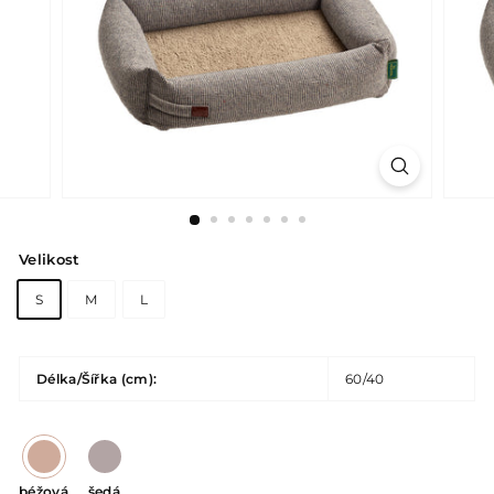
Velikost
S
M
L
Délka/Šířka (cm):
60/40
béžová
šedá