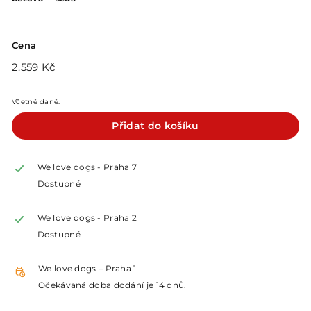
Cena
Běžná
Zlevněná
2.559
2.559 Kč
cena
cena
Kč
Včetně daně.
Přidat do košíku
We love dogs - Praha 7
Dostupné
We love dogs - Praha 2
Dostupné
We love dogs – Praha 1
Očekávaná doba dodání je 14 dnů.