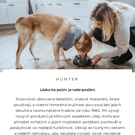
5
5
9
K
č
HUNTER
Láska ke psům je naše poslání.
Pozornost věnovaná detailům, znalost materiálů, které
používají, a vlastní řemeslná zručnost jsou součástí jejich
dlouhé a nesrovnatelné tradice od roku 1980. Při vývoji
nových produktů je klíčovým aspektem vždy motivace
přinášet zvířatům a jejich majitelům potěšení a pohodlí a
poskytovat co nejlepší funkčnost. Ubírají se různými cestami
a nešetří námahou, aby neustále vyvíjely nové, nevídané