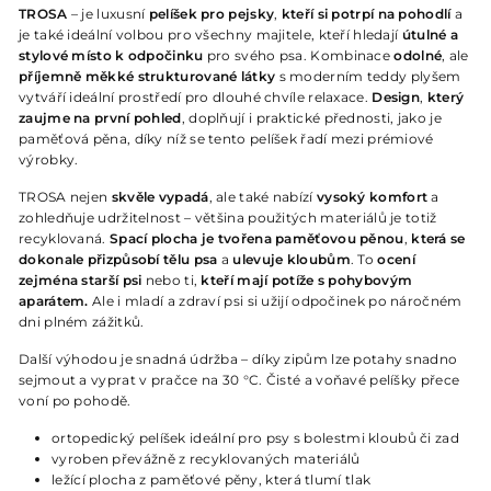
TROSA
– je luxusní
pelíšek pro pejsky
,
kteří si potrpí na pohodlí
a
je také ideální volbou pro všechny majitele, kteří hledají
útulné a
stylové místo k odpočinku
pro svého psa. Kombinace
odolné
, ale
příjemně měkké strukturované látky
s moderním teddy plyšem
vytváří ideální prostředí pro dlouhé chvíle relaxace.
Design
,
který
zaujme na první pohled
, doplňují i praktické přednosti, jako je
paměťová pěna, díky níž se tento pelíšek řadí mezi prémiové
výrobky.
TROSA nejen
skvěle vypadá
, ale také nabízí
vysoký komfort
a
zohledňuje udržitelnost – většina použitých materiálů je totiž
recyklovaná.
Spací plocha je tvořena paměťovou pěnou
,
která se
dokonale přizpůsobí tělu psa
a
ulevuje kloubům
. To
ocení
zejména starší psi
nebo ti,
kteří mají potíže s pohybovým
aparátem.
Ale i mladí a zdraví psi si užijí odpočinek po náročném
dni plném zážitků.
Další výhodou je snadná údržba – díky zipům lze potahy snadno
sejmout a vyprat v pračce na 30 °C. Čisté a voňavé pelíšky přece
voní po pohodě.
ortopedický pelíšek ideální pro psy s bolestmi kloubů či zad
vyroben převážně z recyklovaných materiálů
ležící plocha z paměťové pěny, která tlumí tlak