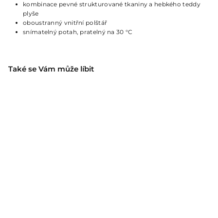
kombinace pevné strukturované tkaniny a hebkého teddy
plyše
oboustranný vnitřní polštář
snímatelný potah, pratelný na 30 °C
Také se Vám může líbit
TROSA ortopedický
pelíšek - béžová
Hunter
o
2.559 Kč
od
d
2
.