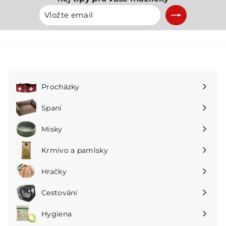
Vložte
Přihlásit
email
se
k
odběru
Procházky
Rozbalte
podnabídku
Spaní
Rozbalte
podnabídku
Misky
Rozbalte
podnabídku
Krmivo a pamlsky
Rozbalte
podnabídku
Hračky
Rozbalte
podnabídku
Cestování
Rozbalte
podnabídku
Hygiena
Rozbalte