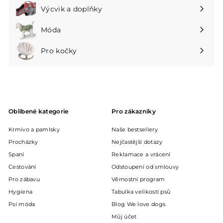
podnabídku
Výcvik a doplňky
Rozbalte
podnabídku
Móda
Rozbalte
podnabídku
Pro kočky
Rozbalte
podnabídku
Oblíbené kategorie
Pro zákazníky
Krmivo a pamlsky
Naše bestsellery
Procházky
Nejčastější dotazy
Spaní
Reklamace a vrácení
Cestování
Odstoupení od smlouvy
Pro zábavu
Věrnostní program
Hygiena
Tabulka velikostí psů
Psí móda
Blog We love dogs
Můj účet