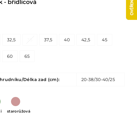
- břidlicová
32,5
35
37,5
40
42,5
45
60
65
hrudníku/Délka zad (cm):
20-38/30-40/25
i
starorůžová