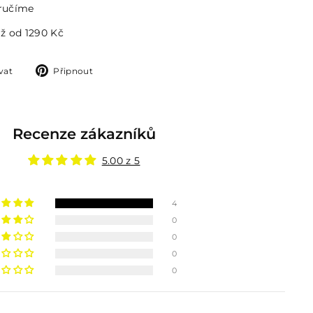
 ručíme
ž od 1290 Kč
Tweetovat
Připnout
vat
Připnout
na
na
Twitteru
Pinterestu
Recenze zákazníků
5.00 z 5
4
0
0
0
0