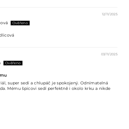
12/11/2025
rová
dlicová
03/11/2025
á
imu
riál, super sedí a chlupáč je spokojený. Odnímatelná
oda. Mému špicovi sedí perfektně i okolo krku a nikde