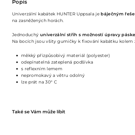
Popis
Univerzální kabátek HUNTER Uppsala je
báječným řeše
na zasněžených horách.
Jednoduchý
univerzální střih s možností úpravy pás
Na bocích jsou všity gumičky k fixování kabátku kolem z
měkký přizpůsobivý materiál (polyester)
odepínatelná zateplená podšívka
s reflexním lemem
nepromokavý a větru odolný
lze prát na 30° C
Také se Vám může líbit