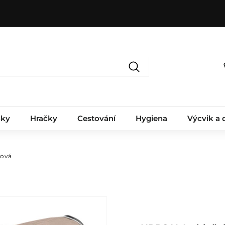
Hledat
sky
Hračky
Cestování
Hygiena
Výcvik a 
cová