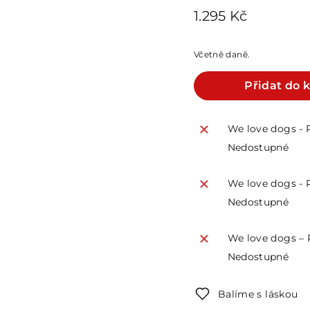
Běžná
1.295
1.295 Kč
cena
Kč
Včetně daně.
Přidat do 
We love dogs - 
Nedostupné
We love dogs - 
Nedostupné
We love dogs – 
Nedostupné
Balíme s láskou