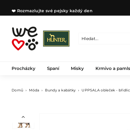
Přejít
na
❤️ Rozmazlujte své pejsky každý den
obsah
Zastavit
prezentaci
W
e
l
Hledat
Zavřít
o
v
e
Procházky
Spaní
Misky
Krmivo a paml
d
o
g
s
Domů
›
Móda
›
Bundy a kabátky
›
UPPSALA obleček - břidli
C
Z