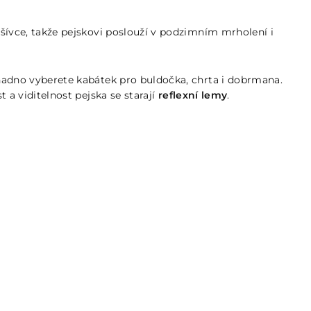
dšívce, takže pejskovi poslouží v podzimním mrholení i
nadno vyberete kabátek pro buldočka, chrta i dobrmana.
a viditelnost pejska se starají
reflexní lemy
.