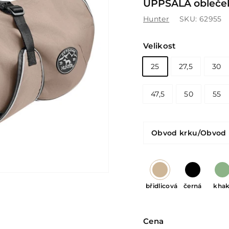
UPPSALA obleček 
Hunter
SKU:
62955
Velikost
25
27,5
30
47,5
50
55
Obvod krku/Obvod 
břidlicová
černá
khak
Cena