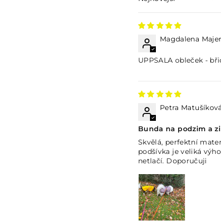
Sort by
Magdalena Maje
UPPSALA obleček - bři
Petra Matušíkov
Bunda na podzim a z
Skvělá, perfektní mate
podšívka je veliká výh
netlačí. Doporučuji