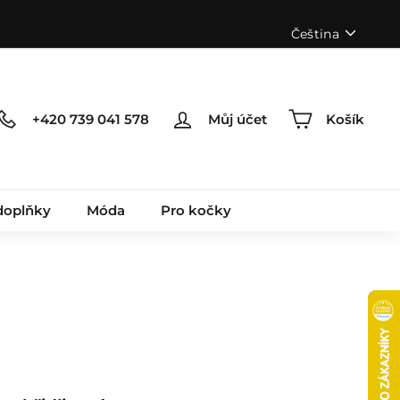
Jazyk
Čeština
+420 739 041 578
Můj účet
Košík
doplňky
Móda
Pro kočky