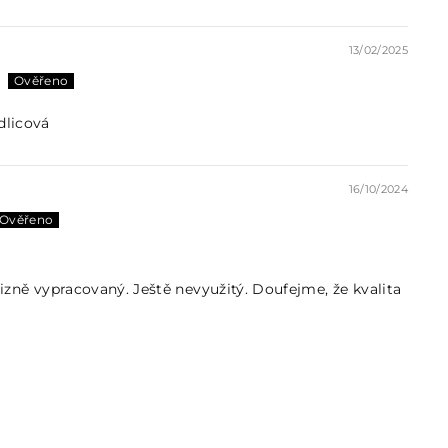
13/02/2025
dlicová
16/10/2024
izně vypracovaný. Ještě nevyužitý. Doufejme, že kvalita