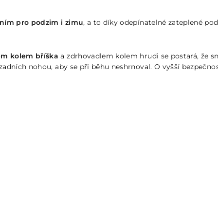
ním pro podzim i zimu
, a to díky odepínatelné zateplené po
kem kolem bříška
a zdrhovadlem kolem hrudi se postará, že s
adních nohou, aby se při běhu neshrnoval. O vyšší bezpečnost 